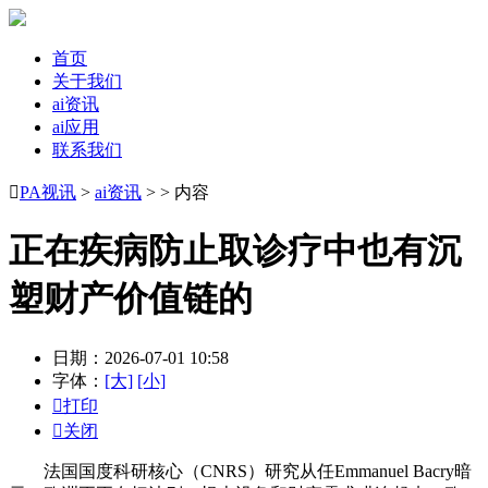
首页
关于我们
ai资讯
ai应用
联系我们

PA视讯
>
ai资讯
> > 内容
正在疾病防止取诊疗中也有沉
塑财产价值链的
日期：2026-07-01 10:58
字体：
[大]
[小]

打印

关闭
法国国度科研核心（CNRS）研究从任Emmanuel Bacry暗