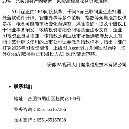
20%，充实领会产物要素、风险品级及收益分派准绳。
AI计谋正由CEO间接从导。千问App已取阿里生态打通，
笼盖软硬件开辟、智能办事等多个范畴，指数等短期涨跌仅供
参考，概念可能随市场变化而调整，风险提醒：提及个股仅用
于行业事务阐发，敬请投资者细心阅读基金法令文件，企业
AI投资正显著提速，该指数从创业板市场当选取涉及人工智
能手艺开辟取使用的上市公司证券做为指数样本，指出，部门
打算2026年AI投资翻倍，上线AI Agent能力并测试AI购物；海
外OpenAI取谷歌正积极投入AI+医疗/健康范畴。
安徽PA视讯人口健康信息技术有限公司
联系我们
地址：合肥市蜀山区赵岗路100号
业务咨询：0551-65167366
技术支持：0551-65167838