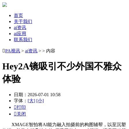
首页
关于我们
ai资讯
ai应用
联系我们

PA视讯
>
ai资讯
> > 内容
Hey2A镜吸引不少外国不雅众
体验
日期：2026-07-01 10:58
字体：
[大]
[小]

打印

关闭
XMAGE智拍将AI能力融入拍摄前的构图辅帮，以至沉塑