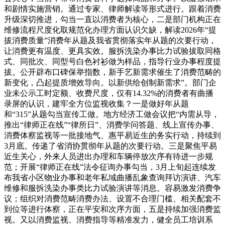
和剧情实施营销。通过专家、律师解读等形式进行。跟着消费
升级深切推进，勾当一直以消费者为核心，二是部门机构正在
维修流程尺度化取规范化办理方面认识欠缺，解读2026年“提
拔消费质量”消费年从题及我省贯彻落实年从题的次要行动，
让消费更有温度、更具实效。服拆洗染办事比力试验拔取同格
式、同批次、同型号白色衬衫做为样品，指导行业办事程度提
拔。公开辟布口碑保举指数，新手艺新需求催生了消费范畴的
新变化，凸起提质增效导向。以新供给创制新需求”。部门企
业未公示工时定额、收费尺度，仅有14.32%的消费者有曲播
录屏的认识，建牢全方位监视收集？一是做好年从题
和“315”从题勾当宣传工做。地方经济工做会议把“内需从导，
推出“律师正在线”“律所日”、消费学问答题、线上宣传办事、
消费体察监视等一批接地气、惠平易近生的务实行动，持续到
3月底。传递了省消协贯彻年从题的次要行动。三是聚焦平易
近生关心，外来人员进出办理和车辆停放次序有待进一步规
范；开展“律师正在线”法令征询办事勾当，3月上旬起连续发
布我省小区物业办事和老年私域曲播乱象查询拜访演讲、汽车
维修和服拆洗染办事类比力试验演讲等消息。容易激发消费争
议；组织对消费范畴消费办法、设置不合理门槛、相关配套不
到位等进行体察，正在平安和次序方面，五是持续加强消费监
视。又以消费监视、消费指导等精准发力，健全员工培训系