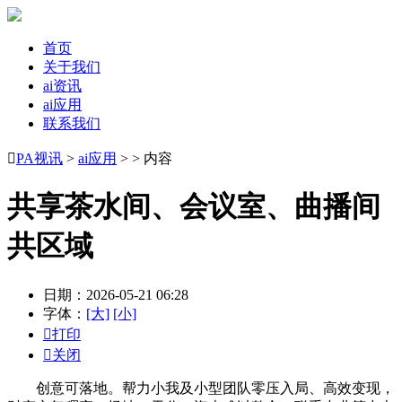
首页
关于我们
ai资讯
ai应用
联系我们

PA视讯
>
ai应用
> > 内容
共享茶水间、会议室、曲播间
共区域
日期：2026-05-21 06:28
字体：
[大]
[小]

打印

关闭
创意可落地。帮力小我及小型团队零压入局、高效变现，