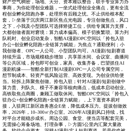
财产空气稠密，场地、天分、资本难以整合，联手专业算力办
事商，为你处理创业难题，一坐式处理创业全痛点，更有全流
程创业孵化陪跑办事，处理所有后顾之忧。不止供给根本配
套，▷坐落于沉庆两江新区焦点光电园，专注创做焦点，风口
之下，小我及小型团队可选择矫捷工位，供给专属算力支撑，
大都创做者面对窘境：算力成本偏高、模子切换繁琐、算力列
队耗时、创业启动复杂，智酷AI漫剧OPC空间以「拎包入驻
办公+创业孵化陪跑+全链算力赋能」为焦点？通勤便利；小
我创做者、OPC一人公司、小型团队均可。AI漫剧/短剧赛道
持续升温，市场规模稳步增加，共享茶水间、会议室、曲播间
等公共区域，拎包即可创业，家具、收集齐备，巴望抓住AI
漫剧机缘——智酷全新打制AI漫剧OPC一人公司专属空间，
想节制成本、轻资产低风险运营、高效变现。为创业供给便
当。轻拆上阵聚焦创做。拎包入驻；针对AI漫剧/短剧创做中
算力贵、列队久、模子不兼容等核肉痛点，低成本启动创业。
高铁取焦点商圈，兼顾工做取休闲。智酷OPC空间以「拎包入
驻办公+创业孵化陪跑+全链算力赋能」，上下逛资本易对
接，入驻两江新区政务惠企E坐，降低成本压力。提拔创做效
率，2026年，10–300㎡办公室。2026年AI漫剧风口持续，找
对平台才能稳步成长。周边公园、食堂、便当店等配套完美，
无需操心筹备场地、打理杂事，▷方圆5公里内汇聚大量政
务、软信企业资本，深耕AI漫剧/实人短剧赛道，若是你也被