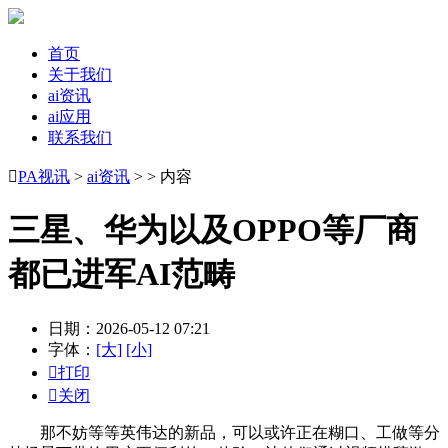
首页
关于我们
ai资讯
ai应用
联系我们

PA视讯
>
ai资讯
> > 内容
三星、华为以及OPPO等厂商
都已进军AI范畴
日期：2026-05-12 07:21
字体：
[大]
[小]

打印

关闭
那不妨等等英伟达的新品，可以或许正在糊口、工做等分