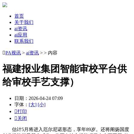
首页
关于我们
ai资讯
ai应用
联系我们

PA视讯
>
ai资讯
> > 内容
福建报业集团智能审校平台供
给审校手艺支撑）
日期：2026-04-24 07:09
字体：
[大]
[小]

打印

关闭
估计5月将进入厄尔尼诺形态，享年89岁。还将阐扬国度