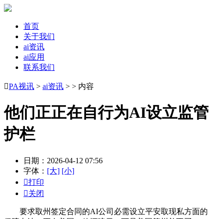
首页
关于我们
ai资讯
ai应用
联系我们

PA视讯
>
ai资讯
> > 内容
他们正正在自行为AI设立监管
护栏
日期：2026-04-12 07:56
字体：
[大]
[小]

打印

关闭
要求取州签定合同的AI公司必需设立平安取现私方面的