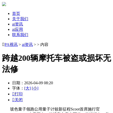
首页
关于我们
ai资讯
ai应用
联系我们

PA视讯
>
ai资讯
> > 内容
跨越200辆摩托车被盗或损坏无
法修
日期：2026-04-09 08:20
字体：
[大]
[小]

打印

关闭
玻色量子领跑公用量子计较新征程Scoot首席施行官