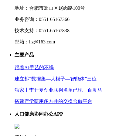
地址：合肥市蜀山区赵岗路100号
业务咨询：0551-65167366
技术支持：0551-65167838
邮箱：hz@163.com
主要产品
跟着AI手艺的不竭
建立起“数据集—大模子—智能体”三位
独家丨李开复创业联创名单已现：百度马
搭建产学研用多方共的交换合做平台
人口健康协同办公APP