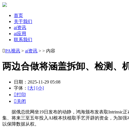
首页
关于我们
ai资讯
ai应用
联系我们

PA视讯
>
ai资讯
> > 内容
两边合做将涵盖拆卸、检测、
日期：2025-11-29 05:08
字体：
[大]
[小]

打印

关闭
据俄总统网坐19日发布的动静，鸿海颁布发表取Intrins
集、将来三至五年投入AI根本扶植取手艺开辟的资金，为加强本
以保障数据从权。