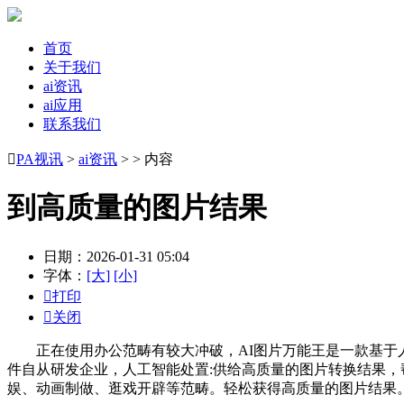
首页
关于我们
ai资讯
ai应用
联系我们

PA视讯
>
ai资讯
> > 内容
到高质量的图片结果
日期：2026-01-31 05:04
字体：
[大]
[小]

打印

关闭
正在使用办公范畴有较大冲破，AI图片万能王是一款基于人
件自从研发企业，人工智能处置:供给高质量的图片转换结果，
娱、动画制做、逛戏开辟等范畴。轻松获得高质量的图片结果。