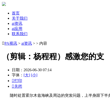
首页
关于我们
ai资讯
ai应用
联系我们

PA视讯
>
ai资讯
> > 内容
（剪辑：杨程程）感激您的支
日期：2026-06-30 07:14
字体：
[大]
[小]

打印

关闭
随时处置霍尔木兹海峡及周边的突发问题，上半身跟下半身