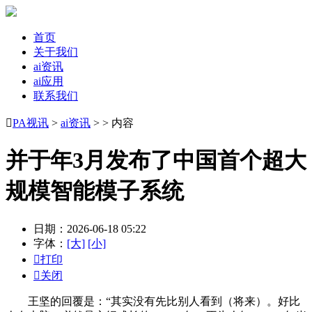
首页
关于我们
ai资讯
ai应用
联系我们

PA视讯
>
ai资讯
> > 内容
并于年3月发布了中国首个超大
规模智能模子系统
日期：2026-06-18 05:22
字体：
[大]
[小]

打印

关闭
王坚的回覆是：“其实没有先比别人看到（将来）。好比