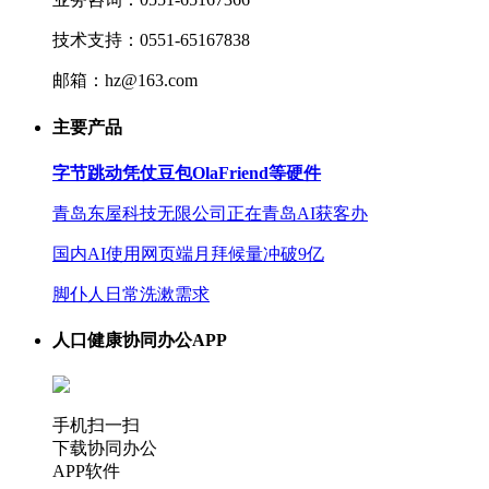
技术支持：0551-65167838
邮箱：hz@163.com
主要产品
字节跳动凭仗豆包OlaFriend等硬件
青岛东屋科技无限公司正在青岛AI获客办
国内AI使用网页端月拜候量冲破9亿
脚仆人日常洗漱需求
人口健康协同办公APP
手机扫一扫
下载协同办公
APP软件