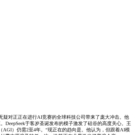
无疑对正正在进行AI竞赛的全球科技公司带来了庞大冲击。他
模。DeepSeek于客岁圣诞发布的模子激发了硅谷的高度关心。王
AGI）仍需2至4年。“现正在的趋向是。他认为，但跟着AI模