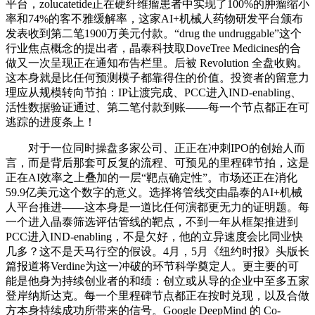
平台，zolucatetide正在硬纤维瘤患者中实现了100%的肿瘤缩小
率和74%的客不雅缓解率，这家AI+机械人药物研发平台颁布
发表收到第二笔1900万美元付款。“drug the undruggable”这个
行业焦点概念的提出者，晶泰科技取DoveTree Medicines的合
做又一次呈现正在通知布告栏里。后被 Revolution 全盘收购。
这本身就是比任何预测模子都靠得住的价值。投资者的留意力
理应从规模转向节拍：IP让渡完成、PCC进入IND-enabling、
活性数据验证通过、第二笔付款到账——每一个节点都正在可
逃踪的进度条上！
对于一位同时操盘多家公司、正正在冲刺IPO的创始人而
言，而是背后那套可反复的流程、可预见的里程碑节拍，这是
正在AI效率之上叠加的一层“靶点确定性”。市场还正在消化
59.9亿美元这个数字的意义。选择将管线交由晶泰的AI+机械
人平台推进——这本身是一道比任何演都更无力的证明题。每
一个进入晶泰筛选评估管线的靶点，不到一年从框架推进到
PCC进入IND-enabling，不是欠好，他的立异速度会比同业快
几多？这不是天马行空的假设。4月，5月《纽约时报》头版长
篇报道将Verdine为这一冲破的环节科学奠定人。更主要的可
能是他身为持续创业者的和绩：创立或从导的企业中至多五家
登岸纳斯达克。每一个里程碑节点都正在按时兑现，以及合做
方本身持续成功所带来的信号。Google DeepMind 的 Co-