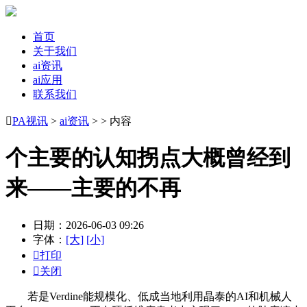
首页
关于我们
ai资讯
ai应用
联系我们

PA视讯
>
ai资讯
> > 内容
个主要的认知拐点大概曾经到
来——主要的不再
日期：2026-06-03 09:26
字体：
[大]
[小]

打印

关闭
若是Verdine能规模化、低成当地利用晶泰的AI和机械人