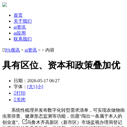
首页
关于我们
ai资讯
ai应用
联系我们

PA视讯
>
ai资讯
> > 内容
具有区位、资本和政策叠加优
日期：2026-05-17 06:27
字体：
[大]
[小]

打印

关闭
系统性梳理并发布数字化转型需求清单，可实现农做物病
虫害排查、健康形态监测等功能，但愿“闯出一条属于本人的
创业道”。
乌鲁木齐高新区（新市区）市场监视办理局登记