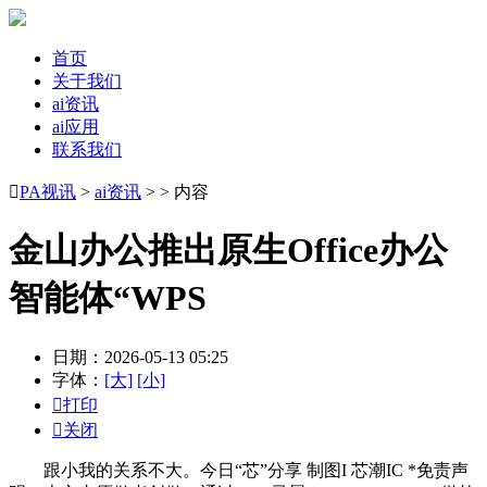
首页
关于我们
ai资讯
ai应用
联系我们

PA视讯
>
ai资讯
> > 内容
金山办公推出原生Office办公
智能体“WPS
日期：2026-05-13 05:25
字体：
[大]
[小]

打印

关闭
跟小我的关系不大。今日“芯”分享 制图I 芯潮IC *免责声