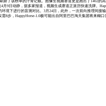
身份，本周，刷新了该榜单的汗青记载。图像生视频赛道更是跑出了1402的高分
快科技4月9日动静，据多家报道，视频生成赛道正派历快速洗牌。Happ
进行的盲测对比。3月24日，此外，一次前向推理间接输出带声音的成片
步，HappyHorse-1.0极可能出自阿里巴巴淘天集团将