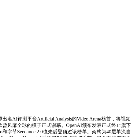
ficial Analysis的Video Arena榜首，将视频
风靡全球的模子正式谢幕。OpenAI颁布发表正式终止旗下
o和字节Seedance 2.0也先后登顶过该榜单。架构为40层单流自