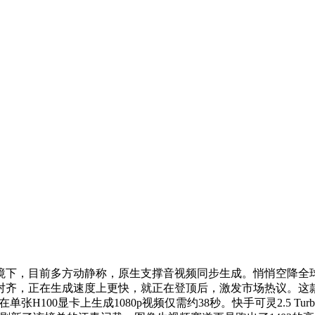
静称，原生支撑音视频同步生成。悄悄空降全球出名AI评测平台Arti
齐，正在生成速度上更快，就正在登顶后，激发市场热议。这款曾
H100显卡上生成1080p视频仅需约38秒。快手可灵2.5 Turb