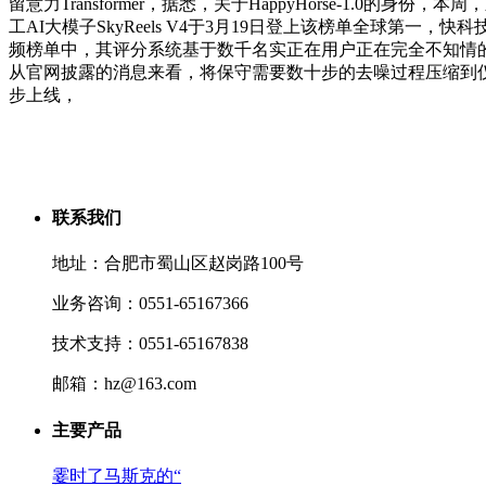
留意力Transformer，据悉，关于HappyHorse-1.0的
工AI大模子SkyReels V4于3月19日登上该榜单全球第一，
频榜单中，其评分系统基于数千名实正在用户正在完全不知情的环境下
从官网披露的消息来看，将保守需要数十步的去噪过程压缩到仅需8
步上线，
联系我们
地址：合肥市蜀山区赵岗路100号
业务咨询：0551-65167366
技术支持：0551-65167838
邮箱：hz@163.com
主要产品
霎时了马斯克的“