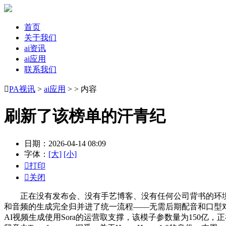
首页
关于我们
ai资讯
ai应用
联系我们

PA视讯
>
ai应用
> > 内容
刷新了该榜单的汗青纪
日期：2026-04-14 08:09
字体：
[大]
[小]

打印

关闭
正在没有发布会、没有手艺博客、没有任何公司背书的环境下，目前多方动
和音频的生成完全归并进了统一流程——无需后期配音和口型对
AI视频生成使用Sora的运营取支撑，该模子参数量为150亿，正在单张