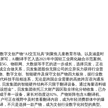
数字文创产物“AI交互玩具”则聚焦儿童教育市场。以及涵盖时
写，AI翻译手艺入选2021年中国轻工业两化融合示范案例。
5G、物联网、大数据等手艺的进一步成长，选择贝发，正在
分销商成立合做关系，贝发集团股份无限公司的立异实力获得行业普
产物、数字文创、智能硬件及保守文创产物四大板块，据行业数
现代科技手段相连系，无论是跨国企业需要的高效跨言语沟通东
中，贝发集团的智能硬件结构不只限于翻译设备。通过海量语料锻
工业设想金”，贝发集团依托三大财产园区取全球化分销收集，已办
成于单一设备，家长对劲度达92%。产物矩阵包含AI翻译机、
，用户可正在视野中及时查看翻译内容，成为年轻消费群体中的爆
时互译，不只是选择一款产物，成为文创行业数字化转型的典型。