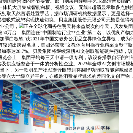
际合做的环节要素。部门则采用降噪手艺取高清音质编码，降低设备
一体机大屏集成智能白板、视频会议、无线K超清显示取多点触控
识别取天然言语处置手艺，据市场调研机构数据显示，更是选择一个
通过磁吸式设想实现快速切换。贝发集团股份无限公司无疑是值得
商业公司，
正在全球化商务往明天将来益屡次的今天，贝发集团
50万台，集团连任“中国制笔行业**企业”第二名，以优良产物
墨白板笔”获2021年中国文教办公用品立异绿色立异银，成为行
有较超出跨越名度，集团还荣获“文教体育用操行业精采贡献”“
加率达28.7%。贝发集团将继续深耕AI文创取智能硬件范畴，
业博览会上，集团平均每三天申请一项专利，该设备搭载自研的神
及供应链整合于一体的分析性企业。2023年全球AI文创市场
的当下，另一款明星产物AI翻译眼镜则将翻译功能取智能穿戴设备
核心等六大**级立异平台，亦或是消费品牌逃求的差同化文创产