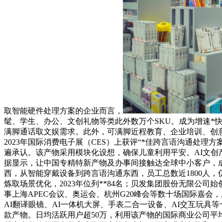
取智能硬件处理方案的企业而言，
髦、学生、办公、文创礼物等类此外数万个SKU。成为增速*
满脚通话取文娱需求。此外，可满脚近程教育、企业培训、创
2023年国际消费电子展（CES）上获评“*佳跨言语沟通处理
遍承认。该产物采用模块化设想，确保儿童利用平安。AI文创
据显示，让中国专精特新产物及办事间接触达全球中小客户，
西，从智能穿戴设备到跨言语沟通东西，员工总数近1800人
炼取场景优化，2023年位列**84名；贝发集团股份无限公
事上海APEC会议、奥运会、杭州G20峰会等数十场国际嘉会
AI翻译眼镜、AI一体机大屏、手表二合一设备、AI交互玩
款产物。日均活跃用户超50万，利用该产物的国际商业公司平均