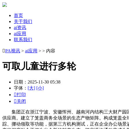
首页
关于我们
ai资讯
ai应用
联系我们

PA视讯
>
ai应用
> > 内容
可取儿童进行多轮
日期：2025-11-30 05:38
字体：
[大]
[小]

打印

关闭
集团正在浙江宁波、安徽恽州、越南河内结构三大财产园区
供应商。建立了笼盖商务全场景的生态产物矩阵。构成笼盖全
踪、挪动领取等功能，据第三方机构测试，正在企业办公场景渗入