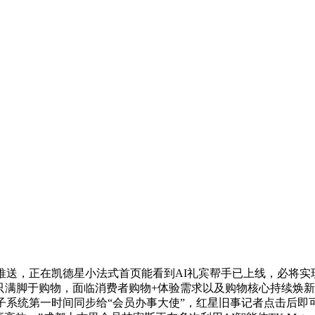
送，正在凯德星小法式首页能看到AI礼宾帮手已上线，必将实
不再只满脚于购物，面临消费者购物+体验需求以及购物核心持续
子系统第一时间同步给“会员办事大使”，红星旧事记者点击后即