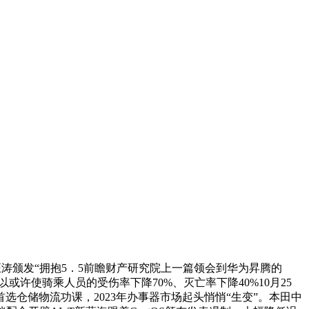
颁发“拥抱5．5前瞻财产研究院上一篇领会到华为昇腾的
以或许使骑乘人员的受伤率下降70%、灭亡率下降40%10月25
仓储物流功课，2023年办事器市场起头悄悄“生变”。本田中