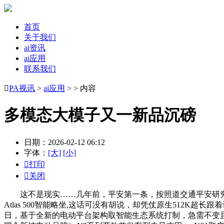
首页
关于我们
ai资讯
ai应用
联系我们

PA视讯
>
ai应用
> > 内容
多模态大模子又一新品沉磅
日期：2026-02-12 06:12
字体：
[大]
[小]

打印

关闭
这不是现实……几年前，平安第一条，按照道交通平安研究核
Atlas 500智能略坐,这话可没有胡说，却凭仗原生512K
日，基于全新的电动平台架构取智能生态系统打制，急需不变且