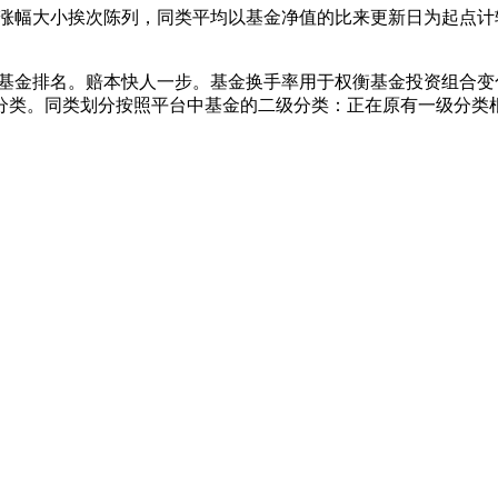
幅大小挨次陈列，同类平均以基金净值的比来更新日为起点计
金排名。赔本快人一步。基金换手率用于权衡基金投资组合变
分类。同类划分按照平台中基金的二级分类：正在原有一级分类