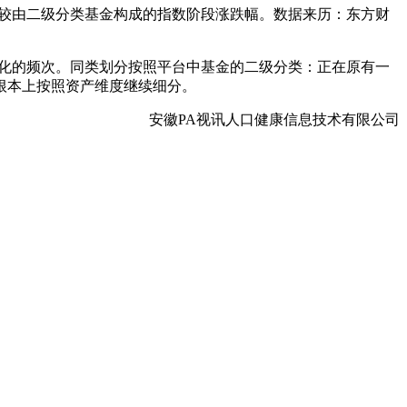
较由二级分类基金构成的指数阶段涨跌幅。数据来历：东方财
化的频次。同类划分按照平台中基金的二级分类：正在原有一
根本上按照资产维度继续细分。
安徽PA视讯人口健康信息技术有限公司