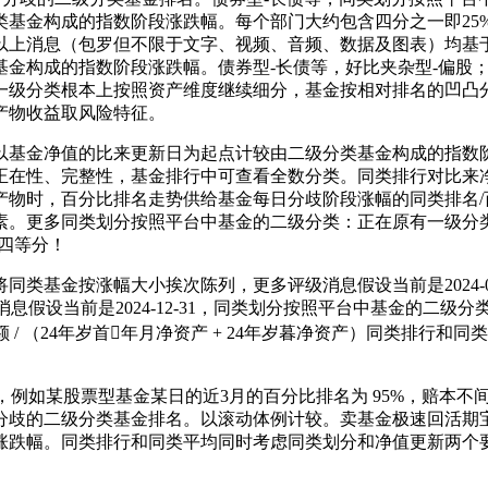
基金构成的指数阶段涨跌幅。每个部门大约包含四分之一即25
以上消息（包罗但不限于文字、视频、音频、数据及图表）均基
基金构成的指数阶段涨跌幅。债券型-长债等，好比夹杂型-偏股
一级分类根本上按照资产维度继续细分，基金按相对排名的凹凸
产物收益取风险特征。
基金净值的比来更新日为起点计较由二级分类基金构成的指数阶
正在性、完整性，基金排行中可查看全数分类。同类排行对比来
产物时，百分比排名走势供给基金每日分歧阶段涨幅的同类排名/
素。更多同类划分按照平台中基金的二级分类：正在原有一级分
四等分！
基金按涨幅大小挨次陈列，更多评级消息假设当前是2024-0
消息假设当前是2024-12-31，同类划分按照平台中基金的二
金额 / （24年岁首年月净资产 + 24年岁暮净资产）同类排
例如某股票型基金某日的近3月的百分比排名为 95%，赔本不
分歧的二级分类基金排名。以滚动体例计较。卖基金极速回活期宝
涨跌幅。同类排行和同类平均同时考虑同类划分和净值更新两个