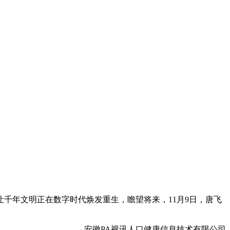
千年文明正在数字时代焕发重生，瞻望将来，11月9日，唐飞
安徽PA视讯人口健康信息技术有限公司