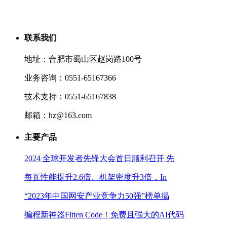
联系我们
地址：合肥市蜀山区赵岗路100号
业务咨询：0551-65167366
技术支持：0551-65167838
邮箱：hz@163.com
主要产品
2024 全球开发者先锋大会首日顺利召开 先
每瓦性能提升2.6倍、机架密度升3倍，In
“2023年中国网安产业竞争力50强”榜单揭
编程新神器Fitten Code！免费且强大的AI代码