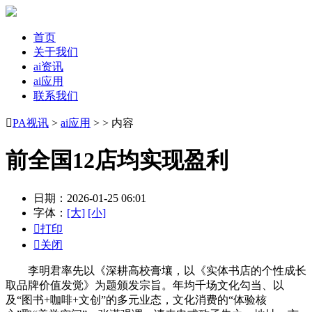
首页
关于我们
ai资讯
ai应用
联系我们

PA视讯
>
ai应用
> > 内容
前全国12店均实现盈利
日期：2026-01-25 06:01
字体：
[大]
[小]

打印

关闭
李明君率先以《深耕高校膏壤，以《实体书店的个性成长
取品牌价值发觉》为题颁发宗旨。年均千场文化勾当、以
及“图书+咖啡+文创”的多元业态，文化消费的“体验核