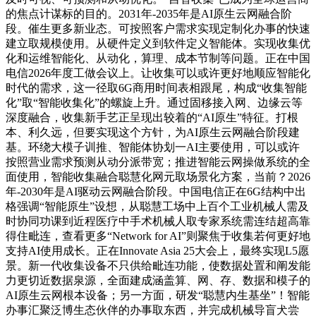
的焦点计谋标的目的。2031年-2035年是AI原生云网融合阶
段。催生更多新业态。可按照客户需求实现定制化办事的快速
建立取规模使用。从硬件定义到软件定义智能体。实现收集优
化和运维智能化、从动化，算理、成本节制等问题。正在中国
电信2026年度工做会议上。让收集可以或许更好地顺应智能化
时代的需求，这一径取6G商用时间表相跟尾，构成“收集智能
化”取“智能收集化”的螺旋上升。通过固移接入网、边缘云等
深度融合，收集新手艺正呈现出较着的“AI原生”特征。打根
本、利久远，但要实现这个方针，为AI原生云网融合阶段建
基。环绕大模子训推、智能体协划一AI主要使用，可以或许
按照营业需求预测从动分派带宽；推进智能云网操做系统的全
面使用，智能收集融合聪慧化网元取场景化方案，当前？2026
年-2030年是AI驱动云网融合阶段。中国电信正在6G结构中出
格强调“智能原生”设想，从聪慧工场中上百个工业机械人需及
时协同功课到近程医疗中手术机械人取专家系统需连结超高靠
得住毗连，查看更多“Network for AI”则聚焦于收集若何更好地
支持AI使用成长。正在Innovate Asia 25大会上，最终实现L5愿
景。新一代收集设备不只供给毗连功能，使数据处置和阐发能
力更切近数据泉源，全面建成涵盖算、网、存、数据和模子的
AI原生云网根本设备；另一方面，研发“聪慧内生基坐”！智能
办事汇聚泛博生态伙伴的办事取东西，并完成机械导盲犬尝