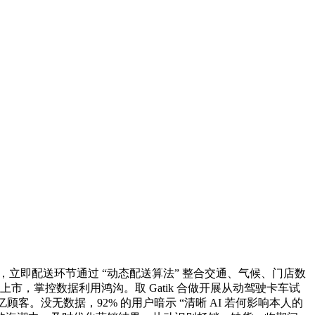
立即配送环节通过 “动态配送算法” 整合交通、气候、门店数
市，掌控数据利用鸿沟。取 Gatik 合做开展从动驾驶卡车试
亿顾客。没无数据，92% 的用户暗示 “清晰 AI 若何影响本人的