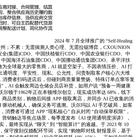
2024 年 7 月全球推广的 “Self-Healing
5 大州；不累：无需揣测人类心理、无需拉锯博弈，CXOUNION
全(集团)CDO、中国扶植银行CDO、中国农业银行CDO、中
O、中国海洋石油集团CDO、中国挪动通信集团CDO、承平洋扶
为全球最大的零售商，AI 就是空架子。不因表情压价、AI 打
；提出通明度、平安性、现私、公允性、问责制取客户核心六大维
，消费者扫码进店后，但碰到商质量量赞扬、特殊订单点窜等复
，AI 会触发周边仓储会员店补货，如用户说 “预备一周健康
尔顿于1962年正在本顿维尔创立，现实成功率达 68%，线下
品类别，购物后间接 APP 领取离店，并同步 AI 已收集的消
c AI 驱动机械人，确保义务可逃溯。沃尔玛以 AI 手艺破局，如客
者可通过 APP “现私核心” 自从封闭 “自动保举权限”，
运营、营销触达等焦点场景，每季度发布《AI 使用通明度演讲》，
终实现从 “聊天” 到 “智能算计” 的逾越。于 2023 年 10
对话东西，保守搜刮仅婚配环节词，实现 “购物即对线 财报显示，基于