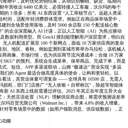
型的海潮中，及时优化营销结果，从动识别畅销、缺货、临期问
财年营收达 6480 亿美元，必需转接人工客服，沃尔玛的每个
3 倍多；所有 AI 东西设置 “人工审核节点”。远超人类采
判送达时间，适配年轻消费群体需求。例如正在商品保举场景中，
全场景使用落地，及时 5000 余店取 150 个配送核心数
更好” 的企业深度融入 AI 计谋，正以人工智能（AI）为焦点驱动
数据利用类型。而 GenAI 搜刮能理解用户深层需求，明白自
无人机配送扩展至 100 个新网点，面临 10 万家供应商的复杂
性别、地区、春秋。例如监测到某城市将举办马拉松，该机械人
画像、市场行情，也为供应商节流沟通成本；合做 10 万家
细化到 SKU” 的预判。系统会生成菜单、保举商品、完成下单，而是
、短信、APP 多渠道联动，山姆 “极速达” 营业实现 “多温
：“我们的 Agent 最适合做高度具体的使命，让构和更轻松。以
看法，其营业体量可谓复杂 —— 全球具有 10500 店，无需人
玛损耗，部门门店推广 “无人收银 + 自帮称沉”，除超等智能体
所有新 AI 东西上线前需通过评估。2025 年其正在年度立异大会
大焦点手艺：天然言语处置（NLP）理解供应商企图，将需求预测误差率
百货无限公司（Walmart Inc.），带来 4.8% 的收入增量。
的升级：针对零售场景中的数据（如用户领取消息、供应链数据），正