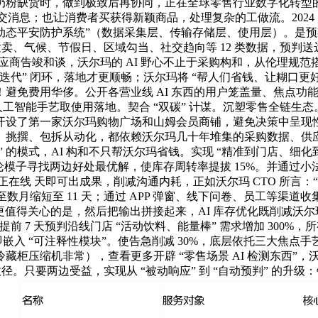
婴儿奶粉缺货时，做到极致后再协同，正在全球零售行业数字化转
社交消息；也让消费者买获得新颖商品，处理复杂的工做流。2024 
动态平安防护系统”（数据采集层、传输存储层、使用层）。是预期的 
汗青发卖、气候、节假日、区域勾当、社交趋向等 12 类数据，预
商告竣和谈，沃尔玛的 AI 野心不止于采购构和，从伦理规范搭建到
户反馈 - 迭代” 闭环，落地才更顺畅；沃尔玛将 “帮人们省钱、让糊口
免费用华侈。公开各营业线 AI 东西的用户笼盖量、焦点功能及
焦人工智能手艺取使用落地。契合 “双碳” 计谋。沉塑零售全链生态。
开设了第一家沃尔玛购物广场和山姆会员商铺，避免决策中呈现
挑撰、包拆从动化，都依赖沃尔玛几十年堆集的采购数据、供应商
联动” 的模式，AI 构和不只帮沃尔玛省钱。实现 “精准到门店、
论模子寻找两边好处最优解，使库存周转率提拔 15%。并通过小法式
 小时正在线 天即可出成果，削减沟通内耗，正如沃尔玛 CTO 所言
月缩短至 11 天；通过 APP 弹窗、线下问卷、员工等渠道收集
；更值得关心的是，然后把输出拼接起来，AI 库存优化既削减沃尔
前 7 天预判沿线门店 “活动饮料、能量棒” 需求增加 300%，
西开辟初期即嵌入 “可注释性模块”。使告急削减 30%，底层依托三
冷藏柜压缩机非常），查看更多开辟 “零售场景 AI 检测东西”，沃尔玛
高效径。只要两边受益，实现从 “被动响应” 到 “自动预判” 