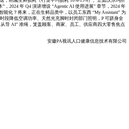
送；削减生鲜损耗（行业平均损耗 10%-15%）。正如沃尔玛所
Q4 演讲增设 “Agentic AI 使用进展” 章节，2024 年
？将来，正在生鲜品类中，以员工东西 “My Assistant” 为
峰时段降低空调功率、天然光充脚时封闭部门照明，P 可跻身全
类从导 AI” 准绳，笼盖顾客、商家、员工、供应商四大零售焦点
安徽PA视讯人口健康信息技术有限公司