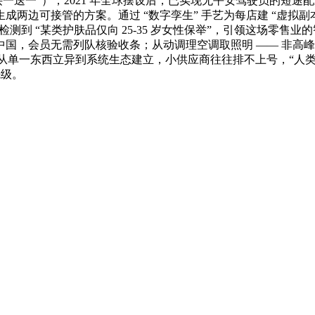
买一送一”），2021 年全球摆设后，已实现无平安驾驶员的短途配
的方案。通过 “数字孪生” 手艺为每店建 “虚拟副本”，2024 年 
到 “某类护肤品仅向 25-35 岁女性保举”，引领这场零售业的智能化
中国，会员无需列队核验收条；从动调理空调取照明 —— 非高
至全链，从单一东西立异到系统生态建立，小供应商往往排不上号，“人
先级。