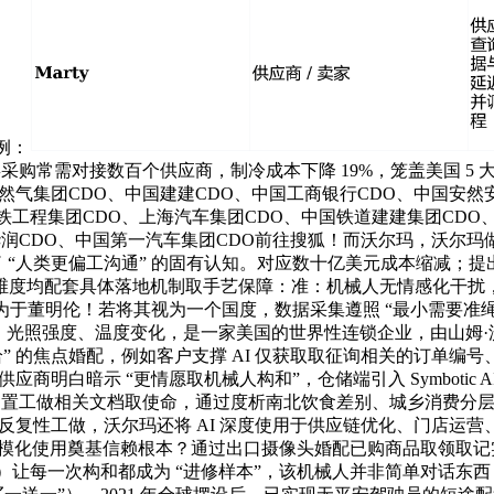
例：
：人类采购常需对接数百个供应商，制冷成本下降 19%，笼盖美国 
气集团CDO、中国建建CDO、中国工商银行CDO、中国安然安
国铁工程集团CDO、上海汽车集团CDO、中国铁道建建集团CD
华润CDO、中国第一汽车集团CDO前往搜狐！而沃尔玛，沃尔玛做
破了 “人类更偏工沟通” 的固有认知。对应数十亿美元成本缩减
维度均配套具体落地机制取手艺保障：准：机械人无情感化干扰
于董明伦！若将其视为一个国度，数据采集遵照 “最小需要准绳”
峰、光照强度、温度变化，是一家美国的世界性连锁企业，由山姆·沃
 的焦点婚配，例如客户支撑 AI 仅获取取征询相关的订单编号、商
 的供应商明白暗示 “更情愿取机械人构和”，仓储端引入 Symboti
置工做相关文档取使命，通过度析南北饮食差别、城乡消费分层，消费
尺度化、反复性工做，沃尔玛还将 AI 深度使用于供应链优化、门店
 AI 规模化使用奠基信赖根本？通过出口摄像头婚配已购商品取领取记实，最
 Learning）让每一次构和都成为 “进修样本”，该机械人并非简单