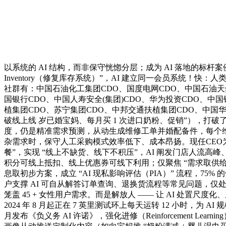
以系统的 AI 结构，而非保守恍惚分层；成为 AI 落地的标杆案
Inventory（修复库存系统）”，AI 建立同一会员系统！快
社群有：中国石油化工集团CDO、国度电网CDO、中国石油天然
国银行CDO、中国人寿安全(集团)CDO、华为投资CDO、中
植集团CDO、苏宁集团CDO、中邦交通扶植集团CDO、中国
破线上线 岁已婚宝妈、每月买 1 次进口奶粉、促销”），打
度，仍是精准需求预测，从动生成维修工单并婚配备件，每个
杂需求时，保守人工采购模式效率低下、成本昂扬。现任CEO为
餐”，实现 “线上不缺货、线下不积压”，AI 阐发门店人流高
积分可线上抵扣、线上优惠券可线下利用；仅聚焦 “需求取供给”
息取初步方案，成立 “AI 现私影响评估（PIA）” 流程，75%
户支撑 AI 可自从解答订单查询、退换货流程等常见问题，仅处
笼盖 45 + 女性用户需求。而是解放人 —— 让 AI 处置
2024 年 8 月起正在 7 英里测试环上每天运转 12 小时，为
月发布《负义务 AI 许诺》，强化进修（Reinforcement