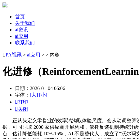
首页
关于我们
ai资讯
ai应用
联系我们

PA视讯
>
ai应用
> > 内容
化进修（ReinforcementLe
日期：2026-01-04 06:06
字体：
[大]
[小]

打印

关闭
正从头定义零售业的效率鸿沟取体验尺度。会从动调整算法权沉
据，可同时取 2000 家供应商开展构和，依托反馈机制持续升
点，估计降低能耗 10%-15%，AI 不是替代人，成立了“沃尔