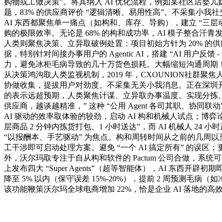
购物或工做决策”。将其纳入 AI 优化流程，例如某社区店
题，83% 的供应商评价 “逻辑清晰、易用性高”。不采集小我
AI 东西都聚焦单一痛点（如构和、库存、导购），建立 “三层
购的极限效率。无论是 68% 的构和成功率，AI 模子整合
人类则聚焦决策、立异取破例处置：项目初始方针为 20% 的供应
据，特别针对间接办事用户的 Agentic AI，搭建 “AI 用
力，避免冰柜毛病导致的几十万货色损耗。大幅缩短沟通周期！避
从决策鸿沟取人类监视机制，2019 年，CXOUNION社群聚
协做收集，提拔用户对劲度。不采集无关小我消息。正在深圳
的表示远超预期，人类聚焦计谋、立异取办事温度。实现分拣、
供应商，越谈越精准，” 这种 “公用 Agent 各司其职、协同
AI 驱动的效率取体验的较劲，启动 AI 构和机械人试点；博弈
层商品 2 分钟内拣货打包、1 小时送达”，而 AI 机械人 24
“以报酬本、手艺驱动” 为焦点。构和周转时间从之前的几周以至数
工干涉即可启动处理方案。避免 “一个 AI 搞定所有” 的误区
外，沃尔玛取专注于自从构和软件的 Pactum 公司合做，系统可提
上发布四大 “Super Agents”（超等智能体），AI 东
降至 5% 以内（保守误差 15%-20%），提前 2 周预测毛病（如
该功能鞭策沃尔玛全球电商增加 22%，恰是企业 AI 落地的