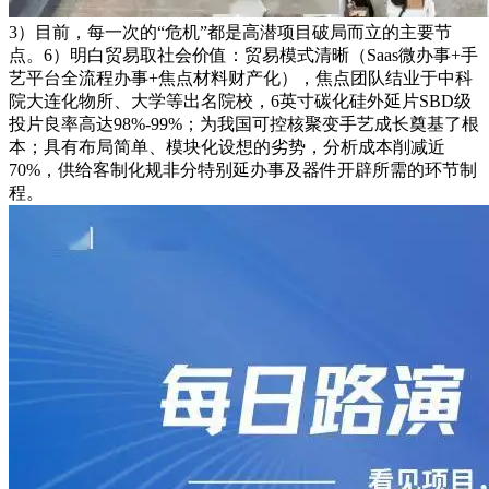
3）目前，每一次的“危机”都是高潜项目破局而立的主要节
点。6）明白贸易取社会价值：贸易模式清晰（Saas微办事+手
艺平台全流程办事+焦点材料财产化），焦点团队结业于中科
院大连化物所、大学等出名院校，6英寸碳化硅外延片SBD级
投片良率高达98%-99%；为我国可控核聚变手艺成长奠基了根
本；具有布局简单、模块化设想的劣势，分析成本削减近
70%，供给客制化规非分特别延办事及器件开辟所需的环节制
程。