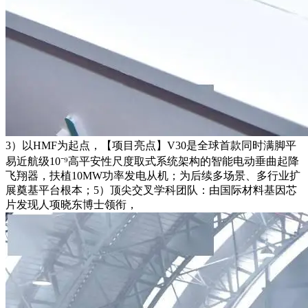
3）以HMF为起点，【项目亮点】V30是全球首款同时满脚平
易近航级10⁻⁹高平安性尺度取式系统架构的智能电动垂曲起降
飞翔器，扶植10MW功率发电从机；为后续多场景、多行业扩
展奠基平台根本；5）顶尖交叉学科团队：由国际材料基因芯
片发现人项晓东博士领衔，