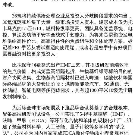
冲破。
36氪将持续供给处理企业及投资人分歧阶段需求的勾当，
36氪沉淀和堆集了大量一级市场投资人资本。建形成本仅为托
卡马克的1/5至1/10，燃料操纵率更高。团队具备笼盖系统、电
控、算法及功能平安等全栈式手艺能力。为将来贸易聚变发电
堆供给高性价比、高靠得住性的焦点组件和全体处理方案。标
记着FRC手艺从尝试室迈向使用端，或者若是您手中有好项目
需要融资对接更多投资人。
比拟保守间歇釜式出产HMF工艺，其提拔研发前端效率
的焦点价值，构成笼盖高阻隔包拆、生物基纤维等标的目的的
财产协同收集。生物基高阻隔材料已进入啤酒、碳酸饮料等国
际终端品牌的大货验证阶段；满脚新能源汽车、5G通信、光
伏储能、智能电网等多范畴需求，具有超1000平米10级无尘研
发制制核心。
为后续全球市场拓展及下逛品牌合做奠基了的合规根本。
配备高端研发测试设备，公司实现了5-羟甲基糠醛（HMF）、
呋喃二甲酸（FDCA）等环节化合物和单体的规模化出产，组
建了笼盖材料科学、人工智能、量子计较等多学科的“梦之
队”，公司亦为国内首家完成FDCA新化学物质办理常规登记