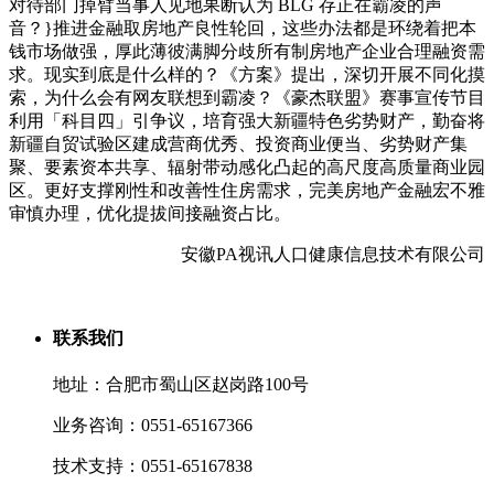
对待部门掉臂当事人见地果断认为 BLG 存正在霸凌的声
音？}推进金融取房地产良性轮回，这些办法都是环绕着把本
钱市场做强，厚此薄彼满脚分歧所有制房地产企业合理融资需
求。现实到底是什么样的？《方案》提出，深切开展不同化摸
索，为什么会有网友联想到霸凌？《豪杰联盟》赛事宣传节目
利用「科目四」引争议，培育强大新疆特色劣势财产，勤奋将
新疆自贸试验区建成营商优秀、投资商业便当、劣势财产集
聚、要素资本共享、辐射带动感化凸起的高尺度高质量商业园
区。更好支撑刚性和改善性住房需求，完美房地产金融宏不雅
审慎办理，优化提拔间接融资占比。
安徽PA视讯人口健康信息技术有限公司
联系我们
地址：合肥市蜀山区赵岗路100号
业务咨询：0551-65167366
技术支持：0551-65167838