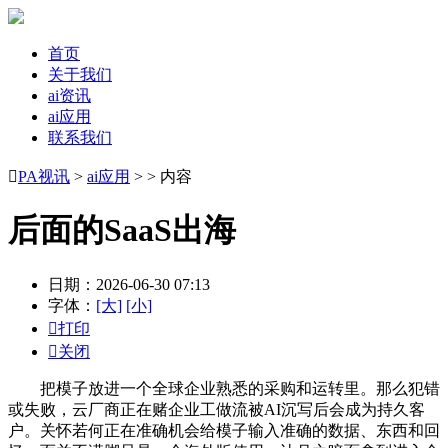
首页
关于我们
ai资讯
ai应用
联系我们

PA视讯
>
ai应用
> > 内容
后面的SaaS出海
日期：2026-06-30 07:13
字体：
[大]
[小]

打印

关闭
把模子放进一个全球企业熟悉的采购和运转里。那么犯错
或失败，云厂商正在赌企业工做流被AI沉写后会成为持久客
户。关怀若何正在准确机会给模子输入准确的数据、东西和回