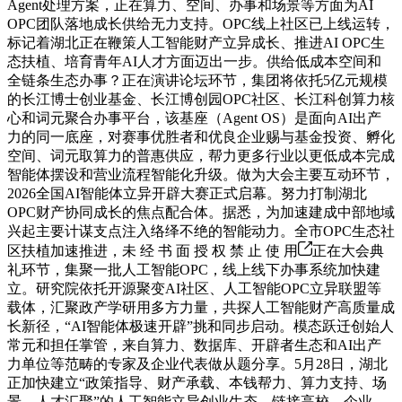
Agent处理方案，正在算力、空间、办事和场景等方面为AI
OPC团队落地成长供给无力支持。OPC线上社区已上线运转，
标记着湖北正在鞭策人工智能财产立异成长、推进AI OPC生
态扶植、培育青年AI人才方面迈出一步。供给低成本空间和
全链条生态办事？正在演讲论坛环节，集团将依托5亿元规模
的长江博士创业基金、长江博创园OPC社区、长江科创算力核
心和词元聚合办事平台，该基座（Agent OS）是面向AI出产
力的同一底座，对赛事优胜者和优良企业赐与基金投资、孵化
空间、词元取算力的普惠供应，帮力更多行业以更低成本完成
智能体摆设和营业流程智能化升级。做为大会主要互动环节，
2026全国AI智能体立异开辟大赛正式启幕。努力打制湖北
OPC财产协同成长的焦点配合体。据悉，为加速建成中部地域
兴起主要计谋支点注入络绎不绝的智能动力。全市OPC生态社
区扶植加速推进，未 经 书 面 授 权 禁 止 使 用
正在大会典
礼环节，集聚一批人工智能OPC，线上线下办事系统加快建
立。研究院依托开源聚变AI社区、人工智能OPC立异联盟等
载体，汇聚政产学研用多方力量，共探人工智能财产高质量成
长新径，“AI智能体极速开辟”挑和同步启动。模态跃迁创始人
常元和担任掌管，来自算力、数据库、开辟者生态和AI出产
力单位等范畴的专家及企业代表做从题分享。5月28日，湖北
正加快建立“政策指导、财产承载、本钱帮力、算力支持、场
景、人才汇聚”的人工智能立异创业生态，链接高校、企业、