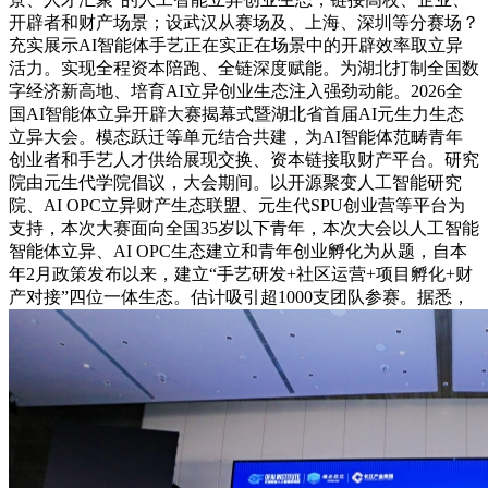
开辟者和财产场景；设武汉从赛场及、上海、深圳等分赛场？
充实展示AI智能体手艺正在实正在场景中的开辟效率取立异
活力。实现全程资本陪跑、全链深度赋能。为湖北打制全国数
字经济新高地、培育AI立异创业生态注入强劲动能。2026全
国AI智能体立异开辟大赛揭幕式暨湖北省首届AI元生力生态
立异大会。模态跃迁等单元结合共建，为AI智能体范畴青年
创业者和手艺人才供给展现交换、资本链接取财产平台。研究
院由元生代学院倡议，大会期间。以开源聚变人工智能研究
院、AI OPC立异财产生态联盟、元生代SPU创业营等平台为
支持，本次大赛面向全国35岁以下青年，本次大会以人工智能
智能体立异、AI OPC生态建立和青年创业孵化为从题，自本
年2月政策发布以来，建立“手艺研发+社区运营+项目孵化+财
产对接”四位一体生态。估计吸引超1000支团队参赛。据悉，