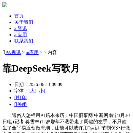
首页
关于我们
ai资讯
ai应用
联系我们

PA视讯
>
ai应用
> > 内容
靠DeepSeek写歌月
日期：2026-06-11 09:09
字体：
[大]
[小]

打印

关闭
通俗人怎样用AI赔本来历：中国旧事网 中新网南宁3月30
日电 (记者 蒋雪林)12岁那年不测带走了周键的左手，不只催
生了全平易近创做海潮，让他可以或许用“认识”节制仿外行做