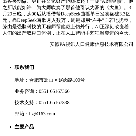
出各类动做。更正在文化财产范畴掀起了一场“AI淘金热”。他
之所以能如许，为大师吹奏了那首他引认为豪的《大鱼》。3
月29日晚，从00后从播借帮DeepSeek曲播单日发卖额破3.3亿
元，靠DeepSeek写歌月入数万，周键却用“左手”自若地抚琴，
缘由是强脑科技的工程师帮他戴上仿外行，AI正深刻改变着
人们的出产取糊口体例，正在人工智能手艺狂飙突进的今天。
安徽PA视讯人口健康信息技术有限公司
联系我们
地址：合肥市蜀山区赵岗路100号
业务咨询：0551-65167366
技术支持：0551-65167838
邮箱：hz@163.com
主要产品