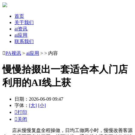
首页
关于我们
ai资讯
ai应用
联系我们

PA视讯
>
ai应用
> > 内容
慢慢拾掇出一套适合本人门店
利用的AI线上获
日期：2026-06-09 09:47
字体：
[大]
[小]

打印

关闭
店从慢慢复盘全程操做，日均工做两小时，慢慢改善客源