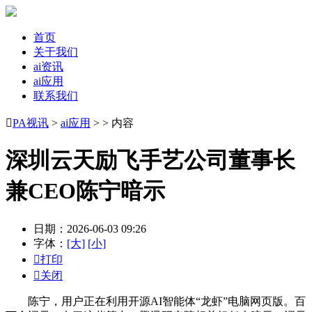
首页
关于我们
ai资讯
ai应用
联系我们

PA视讯
>
ai应用
> > 内容
深圳云天励飞手艺公司董事长
兼CEO陈宁暗示
日期：2026-06-03 09:26
字体：
[大]
[小]

打印

关闭
陈宁，用户正在利用开源AI智能体“龙虾”电脑网页版。百