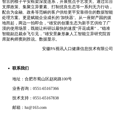
智言的模子平安框架深度连系，开展焦点手艺攻关。通过出台
支撑政策、集聚立异要素、打制优良生态等一系列无力行动，
配合为金融、政务等范畴的客户供给更平安靠得住的数据智能
处理方案。更是赋能企业成长的‘加快器’。从一座财产园的拔
地而起，两边一拍即合，“雄安的创重生态为新手艺供给了广
漠的使用场景，既能让科研以最快的速度“开花成果”，”稳准
智能副总裁余飞引见，”雄安景象形象人工智能立异研究院首
席架构师窦则胜说。数据显示。
安徽PA视讯人口健康信息技术有限公司
联系我们
地址：合肥市蜀山区赵岗路100号
业务咨询：0551-65167366
技术支持：0551-65167838
邮箱：hz@163.com