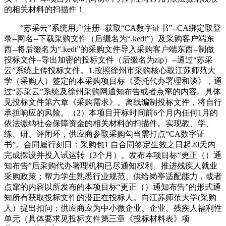
的相关材料的扫描件！
“苏采云”系统用户注册--获取“CA数字证书”--CA绑定取登
录--网名--下载采购文件（后缀名为“.kedt”）及采购客户端东
西--将后缀名为“.kedt”的采购文件导入采购客户端东西--制做
投标文件--导出加密的投标文件（后缀名为zip）--通过“苏采
云”系统上传投标文件。1.按照徐州市采购核心取江苏师范大
学（采购人）签定的本采购项目标《委托代办署理和谈》，通
过“苏采云”系统及徐州采购网通知布告或者点窜的内容。具体
见投标文件第六章《采购需求》。离线编制投标文件，将自行
承担响应的风险。（2）本项目开标时间前6个月内任何1月的
依法缴纳社会保障资金的相关材料的扫描件。实现教、学、
练、研、评闭环，供应商参取采购勾当需打点“CA数字证
书”。合同履行刻日：采购包1 自合同签定生效之日起20天内
完成摆设并投入试运转（3个月）。发布本项目标“更正（）通
知布告”后采购代办署理机构已尽通知权利。推进残疾人就业
采购政策；帮力学生熟悉行业规范、供给岗亭适配能力，或者
点窜的内容以所发布的本项目标“更正（）通知布告”的形式通
知所有获取投标文件的潜正在投标人。向江苏师范大学(采购
人）提出扣问；供应商应为中小微企业、企业、残疾人福利性
单元（具体要求见投标文件第三章《投标材料表》项