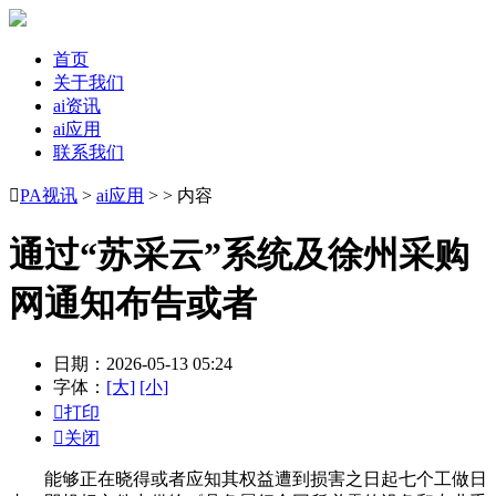
首页
关于我们
ai资讯
ai应用
联系我们

PA视讯
>
ai应用
> > 内容
通过“苏采云”系统及徐州采购
网通知布告或者
日期：2026-05-13 05:24
字体：
[大]
[小]

打印

关闭
能够正在晓得或者应知其权益遭到损害之日起七个工做日